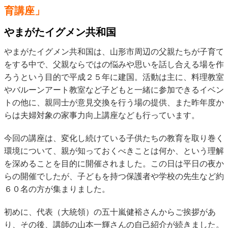
育講座」
やまがたイグメン共和国
やまがたイグメン共和国は、山形市周辺の父親たちが子育て
をする中で、父親ならではの悩みや思いを話し合える場を作
ろうという目的で平成２５年に建国。活動は主に、料理教室
やバルーンアート教室など子どもと一緒に参加できるイベン
トの他に、親同士が意見交換を行う場の提供、また昨年度か
らは夫婦対象の家事力向上講座なども行っています。
今回の講座は、変化し続けている子供たちの教育を取り巻く
環境について、親が知っておくべきことは何か、という理解
を深めることを目的に開催されました。この日は平日の夜か
らの開催でしたが、子どもを持つ保護者や学校の先生など約
６０名の方が集まりました。
初めに、代表（大統領）の五十嵐健裕さんからご挨拶があ
り、その後、講師の山本一輝さんの自己紹介が続きました。