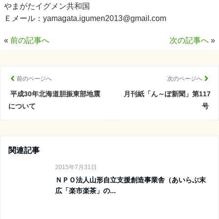
やまがたイグメン共和国
Ｅメール：yamagata.igumen2013@gmail.com
«
前の記事へ
次の記事へ
»
前のページへ
次のページへ
平成30年北海道胆振東部地震
月刊紙「ん～ぽ新聞」第117
について
号
関連記事
2015年7月31日
ＮＰＯ法人山形自立支援創造事業舎（あいらぶ末
広「楽市楽茶」の...