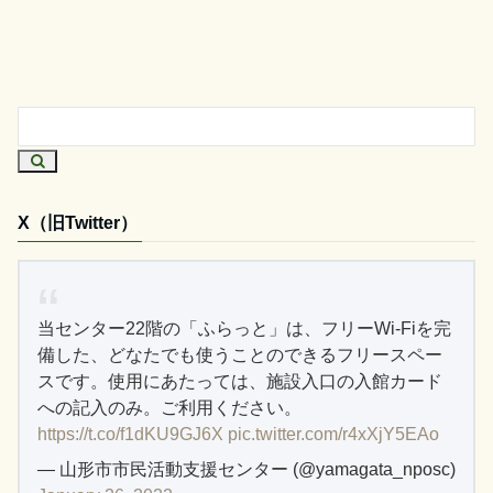
X（旧Twitter）
当センター22階の「ふらっと」は、フリーWi-Fiを完
備した、どなたでも使うことのできるフリースペー
スです。使用にあたっては、施設入口の入館カード
への記入のみ。ご利用ください。
https://t.co/f1dKU9GJ6X
pic.twitter.com/r4xXjY5EAo
— 山形市市民活動支援センター (@yamagata_nposc)