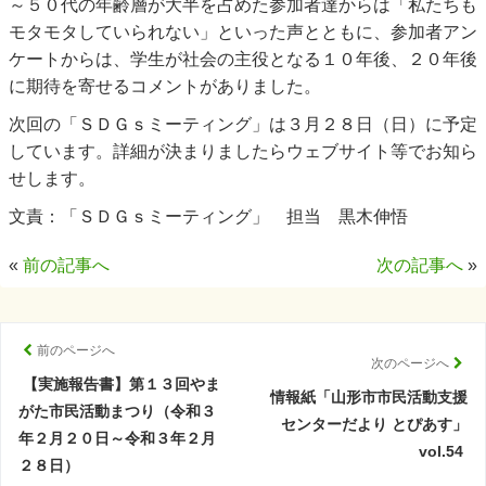
～５０代の年齢層が大半を占めた参加者達からは「私たちも
モタモタしていられない」といった声とともに、参加者アン
ケートからは、学生が社会の主役となる１０年後、２０年後
に期待を寄せるコメントがありました。
次回の「ＳＤＧｓミーティング」は３月２８日（日）に予定
しています。詳細が決まりましたらウェブサイト等でお知ら
せします。
文責：「ＳＤＧｓミーティング」 担当 黒木伸悟
«
前の記事へ
次の記事へ
»
前のページへ
次のページへ
【実施報告書】第１３回やま
情報紙「山形市市民活動支援
がた市民活動まつり（令和３
センターだより とぴあす」
年２月２０日～令和３年２月
vol.54
２８日）