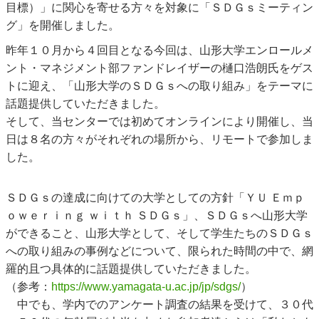
目標）」に関心を寄せる方々を対象に「ＳＤＧｓミーティン
グ」を開催しました。
昨年１０月から４回目となる今回は、山形大学エンロールメ
ント・マネジメント部ファンドレイザーの樋口浩朗氏をゲス
トに迎え、「山形大学のＳＤＧｓへの取り組み」をテーマに
話題提供していただきました。
そして、当センターでは初めてオンラインにより開催し、当
日は８名の方々がそれぞれの場所から、リモートで参加しま
した。
ＳＤＧｓの達成に向けての大学としての方針「ＹＵ Ｅｍｐ
ｏｗｅｒｉｎｇ ｗｉｔｈ ＳＤＧｓ」、ＳＤＧｓへ山形大学
ができること、山形大学として、そして学生たちのＳＤＧｓ
への取り組みの事例などについて、限られた時間の中で、網
羅的且つ具体的に話題提供していただきました。
（参考：
https://www.yamagata-u.ac.jp/jp/sdgs/
）
中でも、学内でのアンケート調査の結果を受けて、３０代