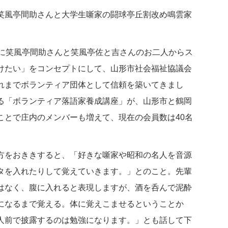
風亭間助さんと大学生噺家の闘球亭丘割改め鳴雲家
年に笑風亭間助さんと笑風亭佐と吉さんのお二人からス
けたい」をコンセプトにして、山形市社会福祉協議会
れまでボランティア団体として信頼を築いてきまし
る「ボランティア落語家養成講座」が、山形市と鶴岡
ことで庄内のメンバーも増えて、現在の会員数は40名
をおききすると、「好きな噺家や昭和の名人を音源
タを入れたりして覚えていきます。」とのこと。先輩
はなく、腹に入れると表現しますが、酒を呑んで泥酔
になるまで覚える。体に覚えこませるということか
人前で披露するのは勉強になります。」とも話して下