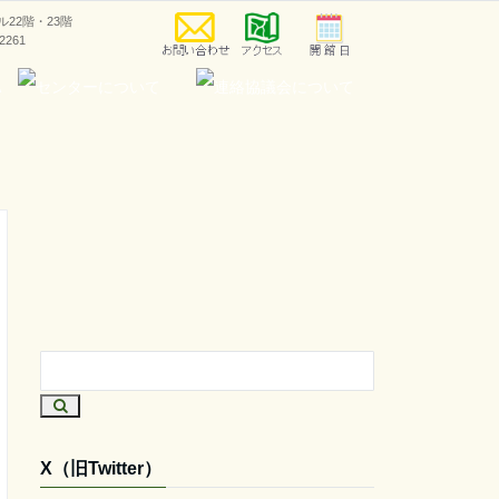
ラル22階・23階
-2261
X（旧Twitter）