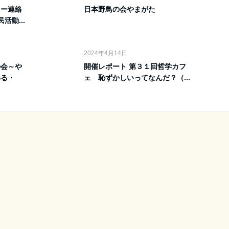
ター連絡
日本野鳥の会やまがた
活動...
2024年4月14日
の会～や
開催レポート 第３１回哲学カフ
わる・
ェ 恥ずかしいってなんだ？（...