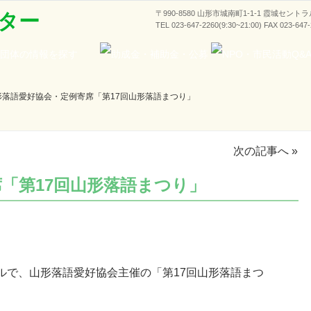
〒990-8580 山形市城南町1-1-1 霞城セント
ター
TEL 023-647-2260(9:30~21:00) FAX 023-647
形落語愛好協会・定例寄席「第17回山形落語まつり」
次の記事へ
»
「第17回山形落語まつり」
ホールで、山形落語愛好協会主催の「第17回山形落語まつ