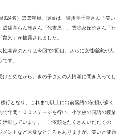
員324名）ほぼ満員。演目は、遊歩亭千草さん「笑い
、濃紺亭らん朝さん「代書屋」、雲鳴家丘割さん「た
ん「鼠穴」が披露されました。
女性噺家のとりは今回で2回目。さらに女性噺家が人
うです。
受けとめながら、きの子さんの人情噺に聞き入ってし
移行となり、これまで以上に出前落語の依頼が多く
内で年間１００ステージを行い、小学校の国語の授業
く活動しています。「ご依頼をたくさんいただくの
ジメントなど大変なところもありますが、笑いと健康