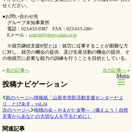
せください。
●お問い合わせ先
グループ未知事業所
電話：023-633-9387 FAX：023-615-180>
Eメール：
gmichi@ebony.plala.or.jp
※就労継続支援B型とは：就労に従事することが困難な方
に対し、就労の機会の提供、及び生産活動の機会の提供、そ
の他就労に必要な能力の訓練を行うことを目的としている。
«
前の記事へ
次の記事へ
»
Menu
投稿ナビゲーション
前のページへ
情報紙「山形市市民活動支援センターだよ
り とぴあす」vol.24
次のページへ
桜桃の会～やまがた女塾～（備えよう！自然
災害からあなたの大切な人を守るために）
関連記事