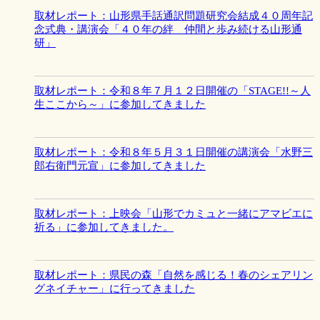
取材レポート：山形県手話通訳問題研究会結成４０周年記
念式典・講演会「４０年の絆 仲間と歩み続ける山形通
研」
取材レポート：令和８年７月１２日開催の「STAGE!!～人
生ここから～」に参加してきました
取材レポート：令和８年５月３１日開催の講演会「水野三
郎右衛門元宣」に参加してきました
取材レポート：上映会「山形でカミュと一緒にアマビエに
祈る」に参加してきました。
取材レポート：県民の森「自然を感じる！春のシェアリン
グネイチャー」に行ってきました