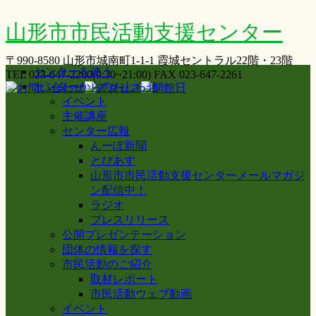
山形市市民活動支援センター
〒990-8580 山形市城南町1-1-1 霞城セントラル22階・23階
センターを使う
TEL 023-647-2260(9:30~21:00) FAX 023-647-2261
センターからのおしらせ
イベント
主催講座
センター広報
んーぽ新聞
とぴあす
山形市市民活動支援センターメールマガジ
ン配信中！
ラジオ
プレスリリース
公開プレゼンテーション
団体の情報を探す
市民活動のご紹介
取材レポート
市民活動ウェブ動画
イベント