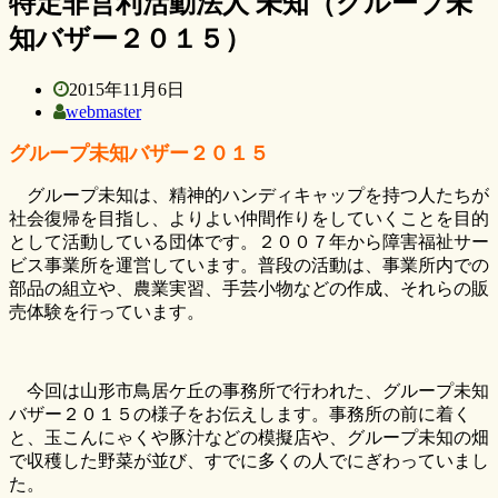
特定非営利活動法人 未知（グループ未
知バザー２０１５）
2015年11月6日
webmaster
グループ未知バザー２０１５
グループ未知は、精神的ハンディキャップを持つ人たちが
社会復帰を目指し、よりよい仲間作りをしていくことを目的
として活動している団体です。２００７年から障害福祉サー
ビス事業所を運営しています。普段の活動は、事業所内での
部品の組立や、農業実習、手芸小物などの作成、それらの販
売体験を行っています。
今回は山形市鳥居ケ丘の事務所で行われた、グループ未知
バザー２０１５の様子をお伝えします。事務所の前に着く
と、玉こんにゃくや豚汁などの模擬店や、グループ未知の畑
で収穫した野菜が並び、すでに多くの人でにぎわっていまし
た。