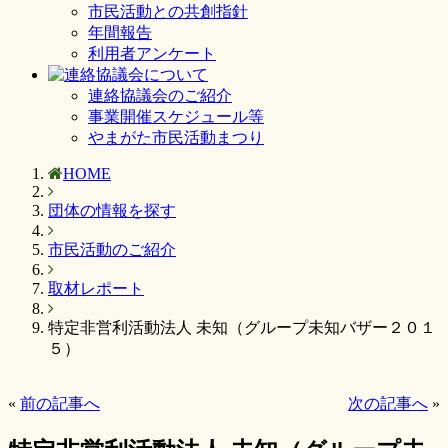
市民活動との共創指針
年間報告
利用者アンケート
連絡協議会のご紹介
事業開催スケジュール等
やまがた市民活動まつり
HOME
団体の情報を探す
市民活動のご紹介
取材レポート
特定非営利活動法人 未知（グループ未知バザー２０１
５）
«
前の記事へ
次の記事へ
»