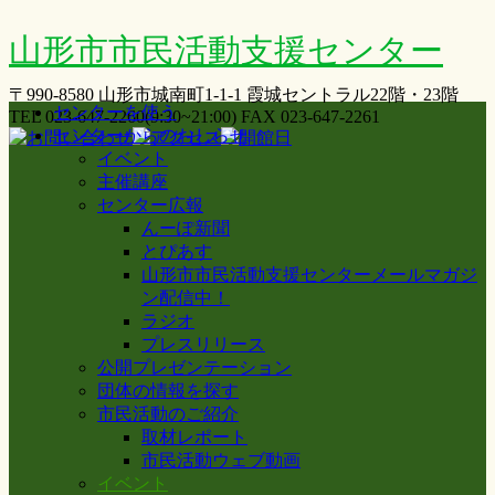
山形市市民活動支援センター
〒990-8580 山形市城南町1-1-1 霞城セントラル22階・23階
センターを使う
TEL 023-647-2260(9:30~21:00) FAX 023-647-2261
センターからのおしらせ
イベント
主催講座
センター広報
んーぽ新聞
とぴあす
山形市市民活動支援センターメールマガジ
ン配信中！
ラジオ
プレスリリース
公開プレゼンテーション
団体の情報を探す
市民活動のご紹介
取材レポート
市民活動ウェブ動画
イベント