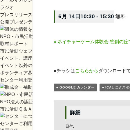
メールマガジン
ラジオ
プレスリリース
6月 14日10:30
-
15:30
無料
公開プレゼンテーション
NPO・市民活動のご紹介
«
ネイチャーゲーム体験会 悠創の丘
取材レポート
市民活動ウェブ動画
イベント、講座案内
イベント以外の情報
■チラシは
こちらから
ダウンロードで
ボランティア募集
センター利用登録団体の情報（検索）
+ GOOGLE カレンダー
+ ICAL エクス
NPO法人の認証・申請
市民活動Ｑ＆Ａ
詳細
センターご利用案内
日付: