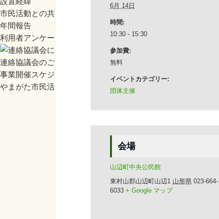
設置経緯
6月 14日
市民活動との共創指針
時間:
年間報告
10:30 - 15:30
利用者アンケート
参加費:
連絡協議会のご紹介
無料
事業開催スケジュール等
イベントカテゴリー:
やまがた市民活動まつり
団体主催
会場
山辺町中央公民館
東村山郡山辺町山辺1
山形県
023-664-
6033
+ Google マップ