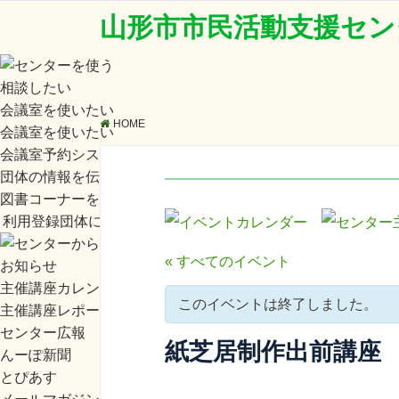
山形市市民活動支援セン
相談したい
会議室を使いたい
HOME
会議室を使いたい
会議室予約システム
団体の情報を伝えたい
図書コーナーを使えます
利用登録団体になる／登録内容を変更したい
« すべてのイベント
お知らせ
主催講座カレンダー
このイベントは終了しました。
主催講座レポート
センター広報
紙芝居制作出前講座
んーぽ新聞
とぴあす