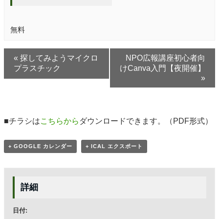
無料
«
探してみようマイクロ
NPO広報講座初心者向
プラスチック
けCanva入門【夜開催】
»
■チラシは
こちらから
ダウンロードできます。（PDF形式）
+ GOOGLE カレンダー
+ ICAL エクスポート
詳細
日付: