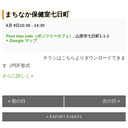
ト
S
V
まちなか保健室七日町
e
S
i
a
e
e
6月 9日10:30
-
14:30
r
w
a
Pont tree cafe（ポンツリーカフェ）
,
山形市七日町1-1-1
+ Google マップ
c
s
r
h
N
c
チラシはこちらよりダウンロードできま
a
す（PDF形式
h
v
さらに詳しく »
i
a
g
n
a
d
«
前の日
次の日
»
t
V
i
+ EXPORT EVENTS
i
o