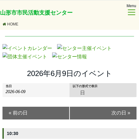
Menu
山形市市民活動支援センター
HOME
2026年6月9日のイベント
当日
以下の形式で表示
日
イ
イ
イ
«
前の日
次の日
»
ベ
ベ
ベ
ン
ン
ン
10:30
ト
ト