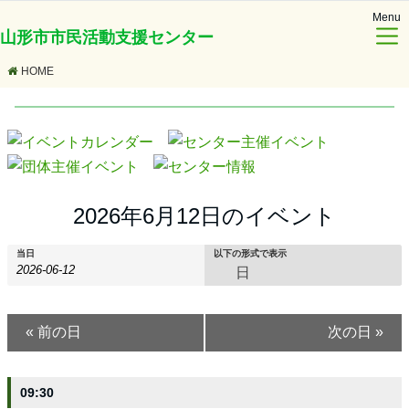
Menu
山形市市民活動支援センター
HOME
2026年6月12日のイベント
当日
以下の形式で表示
日
イ
イ
イ
«
前の日
次の日
»
ベ
ベ
ベ
ン
ン
ン
09:30
ト
ト