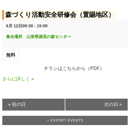
ト
S
V
森づくり活動安全研修会（置賜地区）
e
S
i
a
e
e
6月 12日09:30
-
15:00
r
w
a
集合場所 山形県源流の森センター
c
s
r
h
N
無料
c
a
チラシはこちらから（PDF）
h
v
さらに詳しく »
i
a
g
n
a
d
«
前の日
次の日
»
t
V
i
+ EXPORT EVENTS
i
o