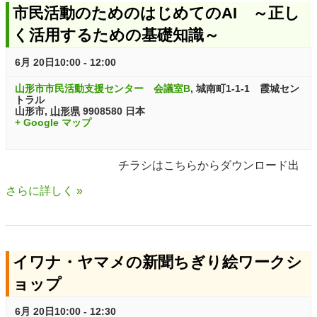
市民活動のためのはじめてのAI ～正し
e
n
く活用するための基礎知識～
w
6月 20日10:00
-
12:00
s
山形市市民活動支援センター 会議室B
,
城南町1-1-1 霞城セン
N
トラル
山形市
,
山形県
9908580
日本
a
+ Google マップ
v
チラシはこちらからダウンロード出
i
さらに詳しく »
g
a
t
イワナ・ヤマメの新聞ちぎり絵ワークシ
ョップ
i
o
6月 20日10:00
-
12:30