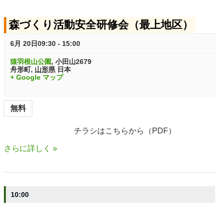
ト
S
V
森づくり活動安全研修会（最上地区）
e
S
i
a
e
e
6月 20日09:30
-
15:00
r
w
a
猿羽根山公園
,
小田山2679
舟形町
,
山形県
日本
c
s
+ Google マップ
r
h
N
c
a
無料
h
v
チラシはこちらから（PDF）
i
a
さらに詳しく »
g
n
a
d
t
V
10:00
i
i
o