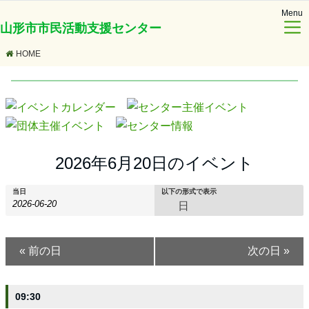
Menu
山形市市民活動支援センター
HOME
2026年6月20日のイベント
当日
以下の形式で表示
日
イ
イ
イ
«
前の日
次の日
»
ベ
ベ
ベ
ン
ン
ン
09:30
ト
ト