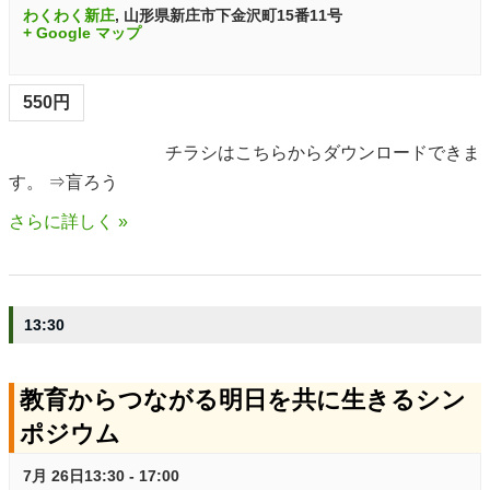
わくわく新庄
,
山形県新庄市下金沢町15番11号
e
n
+ Google マップ
w
550円
s
N
チラシはこちらからダウンロードできま
す。 ⇒盲ろう
a
さらに詳しく »
v
i
g
13:30
a
教育からつながる明日を共に生きるシン
t
ポジウム
i
7月 26日13:30
-
17:00
o