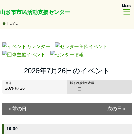
Menu
山形市市民活動支援センター
HOME
2026年7月26日のイベント
当日
以下の形式で表示
日
イ
イ
イ
«
前の日
次の日
»
ベ
ベ
ベ
ン
ン
ン
10:00
ト
ト