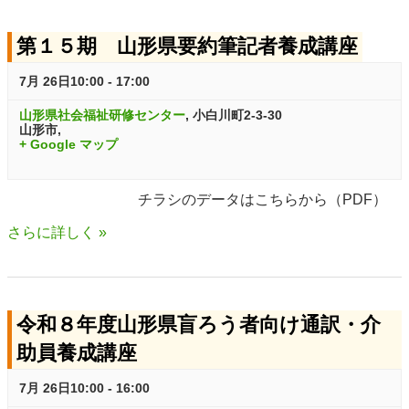
ト
S
V
第１５期 山形県要約筆記者養成講座
e
S
i
a
e
e
7月 26日10:00
-
17:00
r
w
a
山形県社会福祉研修センター
,
小白川町2-3-30
山形市
,
c
s
+ Google マップ
r
h
N
c
a
チラシのデータはこちらから（PDF）
h
v
さらに詳しく »
i
a
g
n
a
令和８年度山形県盲ろう者向け通訳・介
d
t
助員養成講座
V
i
7月 26日10:00
-
16:00
i
o