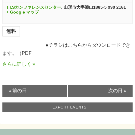
T.I.Sカンファレンスセンター
,
山形市大字漆山1865-5
990 2161
n
+ Google マップ
無料
●チラシはこちらからダウンロードでき
ます。（PDF
さらに詳しく »
«
前の日
次の日
»
+ EXPORT EVENTS