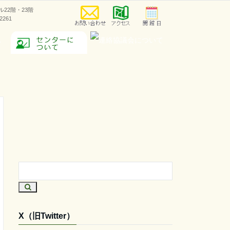
ラル22階・23階
-2261
X（旧Twitter）