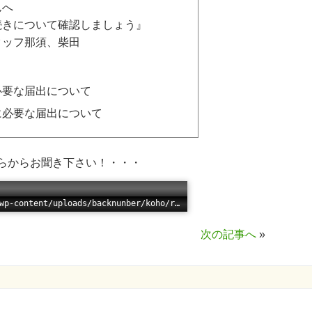
んへ
続きについて確認しましょう』
タッフ那須、柴田
必要な届出について
に必要な届出について
らからお聞き下さい！・・・
Error loading: "/wp/wp-content/uploads/backnunber/koho/radio/201108radio.mp3"
次の記事へ
»