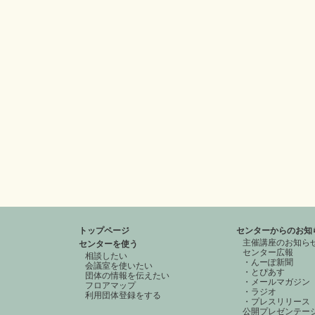
トップページ
センターからのお知
主催講座のお知ら
センターを使う
センター広報
相談したい
・んーぽ新聞
会議室を使いたい
・とぴあす
団体の情報を伝えたい
・メールマガジン
フロアマップ
・ラジオ
利用団体登録をする
・プレスリリース
公開プレゼンテー