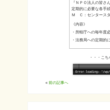
『ＮＰＯ法人の皆さ
定期的に必要な各手
Ｍ Ｃ：センタース
《内容》
・所轄庁への毎年度
・法務局への定期的
・・・こち
«
前の記事へ