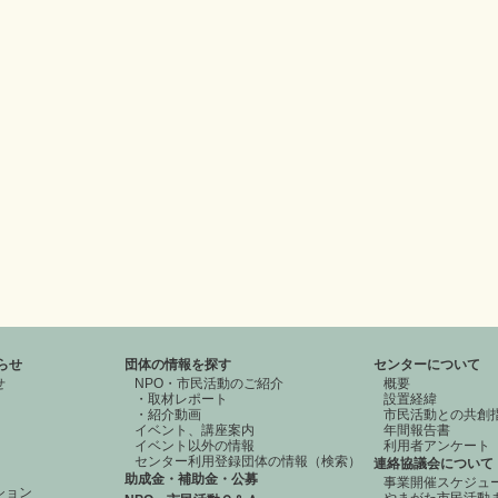
らせ
団体の情報を探す
センターについて
せ
NPO・市民活動のご紹介
概要
・取材レポート
設置経緯
・紹介動画
市民活動との共創
イベント、講座案内
年間報告書
イベント以外の情報
利用者アンケート
センター利用登録団体の情報（検索）
連絡協議会について
助成金・補助金・公募
事業開催スケジュ
ション