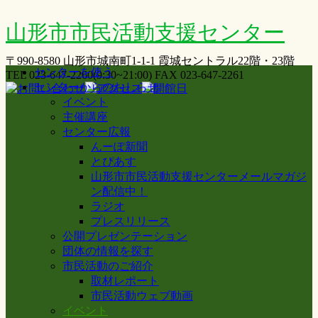
山形市市民活動支援センター
〒990-8580 山形市城南町1-1-1 霞城セントラル22階・23階
センターを使う
TEL 023-647-2260(9:30~21:00) FAX 023-647-2261
センターからのおしらせ
イベント
主催講座
センター広報
んーぽ新聞
とぴあす
山形市市民活動支援センターメールマガジ
ン配信中！
ラジオ
プレスリリース
公開プレゼンテーション
団体の情報を探す
市民活動のご紹介
取材レポート
市民活動ウェブ動画
イベント