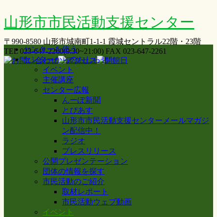
山形市市民活動支援センター
〒990-8580 山形市城南町1-1-1 霞城セントラル22階・23階
センターを使う
TEL 023-647-2260(9:30~21:00) FAX 023-647-2261
センターからのおしらせ
イベント
主催講座
センター広報
んーぽ新聞
とぴあす
山形市市民活動支援センターメールマガジ
ン配信中！
ラジオ
プレスリリース
公開プレゼンテーション
団体の情報を探す
市民活動のご紹介
取材レポート
市民活動ウェブ動画
イベント