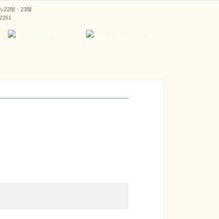
ラル22階・23階
-2261