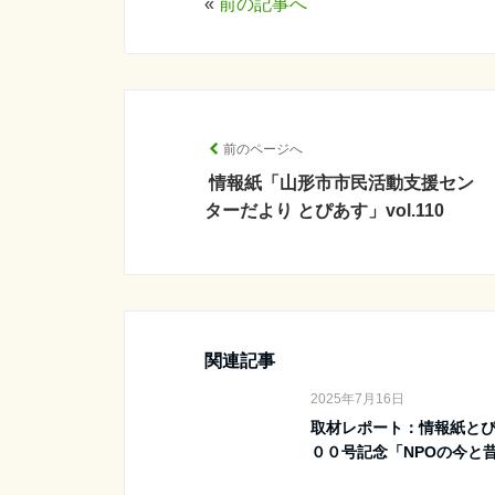
«
前の記事へ
前のページへ
情報紙「山形市市民活動支援セン
ターだより とぴあす」vol.110
関連記事
2025年7月16日
取材レポート：情報紙と
００号記念「NPOの今と昔」