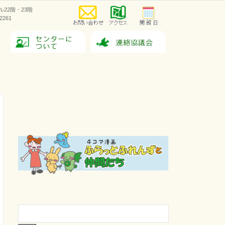
ラル22階・23階
-2261