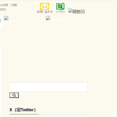
ラル22階・23階
-2261
X（旧Twitter）