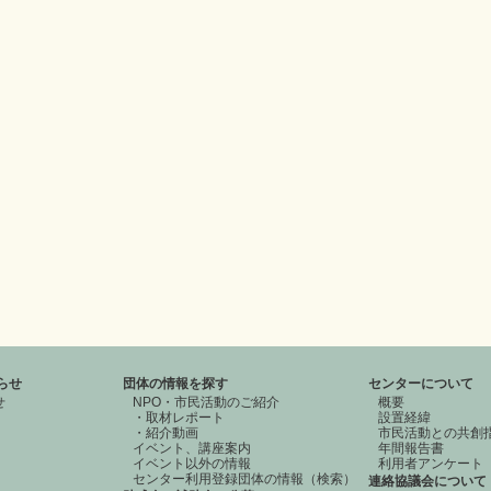
らせ
団体の情報を探す
センターについて
せ
NPO・市民活動のご紹介
概要
・取材レポート
設置経緯
・紹介動画
市民活動との共創
イベント、講座案内
年間報告書
イベント以外の情報
利用者アンケート
センター利用登録団体の情報（検索）
連絡協議会について