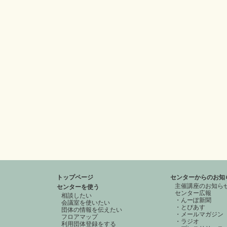
トップページ
センターからのお知
主催講座のお知ら
センターを使う
センター広報
相談したい
・んーぽ新聞
会議室を使いたい
・とぴあす
団体の情報を伝えたい
・メールマガジン
フロアマップ
・ラジオ
利用団体登録をする