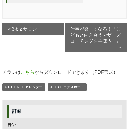
«
3-biz サロン
仕事が楽しくなる！『こ
どもと向き合うマザーズ
コーチングを学ぼう！』
»
チラシは
こちら
からダウンロードできます（PDF形式）
+ GOOGLE カレンダー
+ ICAL エクスポート
詳細
日付: