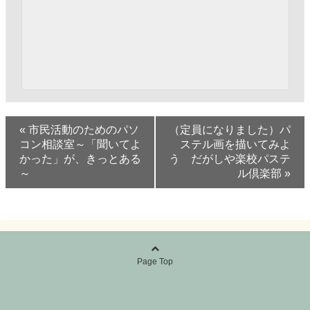
«
市民活動のためのパソ
（定員になりました）パ
コン相談室～「聞いてよ
ステル画を描いてみよ
かった」が、きっとある
う だがしや楽校パステ
～
ル倶楽部
»
Page Top