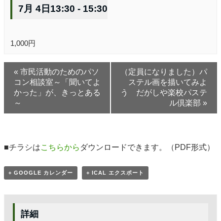
7月 4日13:30
-
15:30
1,000円
«
市民活動のためのパソ
（定員になりました）パ
コン相談室～「聞いてよ
ステル画を描いてみよ
かった」が、きっとある
う だがしや楽校パステ
～
ル倶楽部
»
■チラシは
こちらから
ダウンロードできます。（PDF形式）
+ GOOGLE カレンダー
+ ICAL エクスポート
詳細