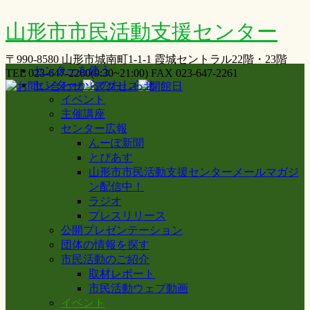
山形市市民活動支援センター
〒990-8580 山形市城南町1-1-1 霞城セントラル22階・23階
センターを使う
TEL 023-647-2260(9:30~21:00) FAX 023-647-2261
センターからのおしらせ
イベント
主催講座
センター広報
んーぽ新聞
とぴあす
山形市市民活動支援センターメールマガジ
ン配信中！
ラジオ
プレスリリース
公開プレゼンテーション
団体の情報を探す
市民活動のご紹介
取材レポート
市民活動ウェブ動画
イベント