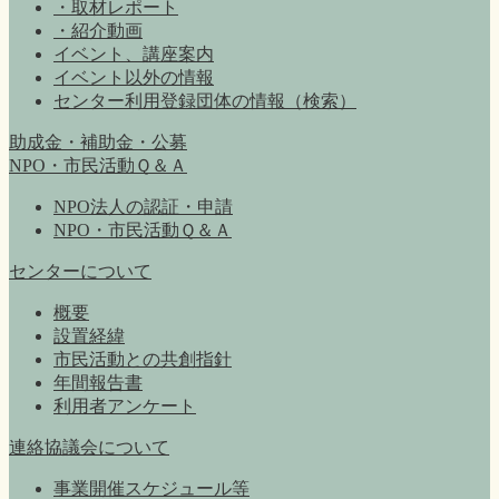
・取材レポート
・紹介動画
イベント、講座案内
イベント以外の情報
センター利用登録団体の情報（検索）
助成金・補助金・公募
NPO・市民活動Ｑ＆Ａ
NPO法人の認証・申請
NPO・市民活動Ｑ＆Ａ
センターについて
概要
設置経緯
市民活動との共創指針
年間報告書
利用者アンケート
連絡協議会について
事業開催スケジュール等