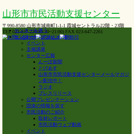
山形市市民活動支援センター
〒990-8580 山形市城南町1-1-1 霞城セントラル22階・23階
センターを使う
TEL 023-647-2260(9:30~21:00) FAX 023-647-2261
センターからのおしらせ
イベント
主催講座
センター広報
んーぽ新聞
とぴあす
山形市市民活動支援センターメールマガジ
ン配信中！
ラジオ
プレスリリース
公開プレゼンテーション
団体の情報を探す
市民活動のご紹介
取材レポート
市民活動ウェブ動画
イベント