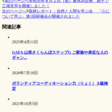
前のページへ
令和元年８月２日（金）夏休み企画 親子で
工場見学を開催しました！
次のページへ
取材レポート：自然と人間を学ぶ会 「心に
ついて学ぶ」第1回研修会が開催されました
関連記事
2025年4月11日
GAFA 山形さくらんぼステップG ご家族や身近な人の
ギャン...
2020年7月10日
ボランティアコーディネーション力（りょく）３級検
定
2021年10月5日