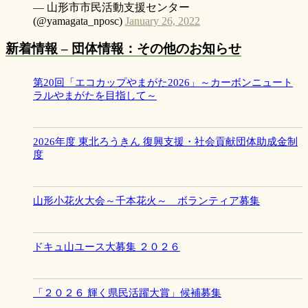
— 山形市市民活動支援センター
(@yamagata_nposc)
January 26, 2022
新着情報 – 団体情報：その他のお知らせ
第20回「エコカップやまがた2026」～カーボンニュート
ラルやまがたを目指して～
2026年度 東北ろうきん 復興支援・社会貢献団体助成金制
度
山形小花火大会～千本花火～ ボランティア募集
ドキュ山ユース大募集 ２０２６
「２０２６ 輝く県民活躍大賞」候補募集