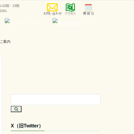
ラル22階・23階
-2261
ご案内
X（旧Twitter）