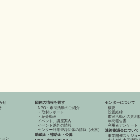
らせ
団体の情報を探す
センターについて
せ
NPO・市民活動のご紹介
概要
・取材レポート
設置経緯
・紹介動画
市民活動との共創
イベント、講座案内
年間報告書
イベント以外の情報
利用者アンケート
センター利用登録団体の情報（検索）
連絡協議会について
助成金・補助金・公募
事業開催スケジュ
ション