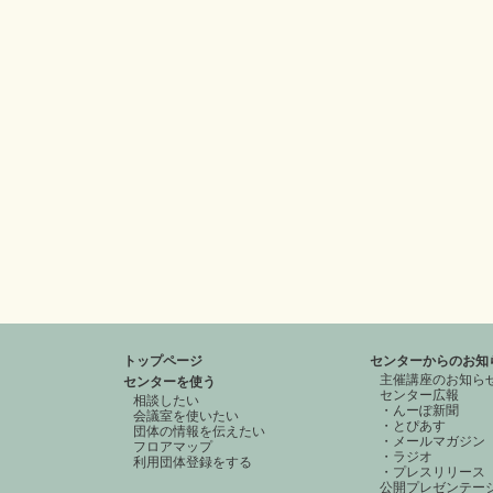
トップページ
センターからのお知
主催講座のお知ら
センターを使う
センター広報
相談したい
・んーぽ新聞
会議室を使いたい
・とぴあす
団体の情報を伝えたい
・メールマガジン
フロアマップ
・ラジオ
利用団体登録をする
・プレスリリース
公開プレゼンテー