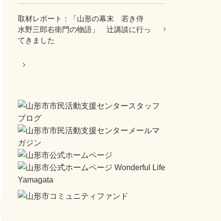
取材レポート：「山形の幕末 若き侍
水野三郎右衛門の物語」 辻講談に行っ
てきました