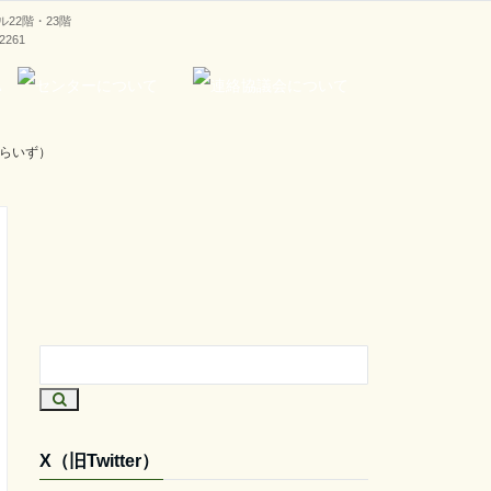
ラル22階・23階
-2261
らいず）
X（旧Twitter）