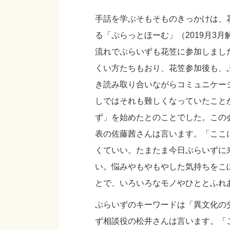
手話を学ぶそもそものきっかけは、
る「ぷらっとほーむ」（2019月3
流れでぷらいずも花笠に参加しまし
くい方たちもおり、花笠参加後も、
き読み取り合いながらコミュニケー
しではそれも難しくなっていたこと
ず」を始めたとのことでした。この
表の佐藤茜さんは言います。「ここ
くていい。たまたま今日ぷらいずに
い。悩みやもやもやした気持ちをこ
とで、いろいろなモノやひととふれ
ぷらいずのキーワードは「異文化の
ず相談役の松井さんは言います。「