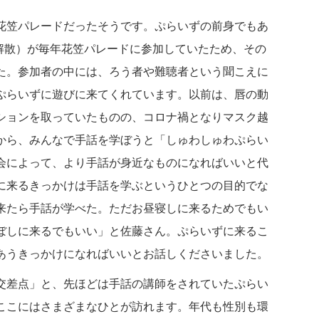
花笠パレードだったそうです。ぷらいずの前身でもあ
月解散）が毎年花笠パレードに参加していたため、その
た。参加者の中には、ろう者や難聴者という聞こえに
ぷらいずに遊びに来てくれています。以前は、唇の動
ションを取っていたものの、コロナ禍となりマスク越
から、みんなで手話を学ぼうと「しゅわしゅわぷらい
会によって、より手話が身近なものになればいいと代
に来るきっかけは手話を学ぶというひとつの目的でな
来たら手話が学べた。ただお昼寝しに来るためでもい
ぼしに来るでもいい」と佐藤さん。ぷらいずに来るこ
あうきっかけになればいいとお話しくださいました。
交差点」と、先ほどは手話の講師をされていたぷらい
ここにはさまざまなひとが訪れます。年代も性別も環