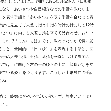
が参加していました。講師である松井愛さん（山形市
になり、あいさつや自己紹介などの手話を教わりま
」を表す手話と「あいさつ」を表す手話を合わせて表
時計に見立てて人差し指と中指を時計の針にして12時
いさつ」は両手を人差し指を立てて見合わせ、お互い
。これで「こんにちは」です。教わったなかで特に驚
うこと。全国的に「日（ひ）」を表現する手話は、左
右手の人差し指、中指、薬指を垂直につけて漢字の
形では上に向けた左の手のひらの上に、親指だけを立
寝ている姿」をつくります。こうした山形独自の手話
うね。
ずは、終始にぎやかで笑いが絶えず、教室というより
した。