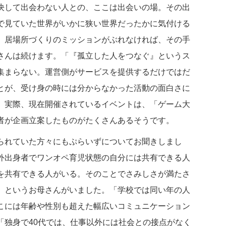
決して出会わない人との、ここは出会いの場。その出
で見ていた世界がいかに狭い世界だったかに気付ける
。居場所づくりのミッションがぶれなければ、その手
さんは続けます。「『孤立した人をつなぐ』というス
集まらない。運営側がサービスを提供するだけではだ
とが、受け身の時には分からなかった活動の面白さに
」実際、現在開催されているイベントは、「ゲーム大
者が企画立案したものがたくさんあるそうです。
られていた方々にもぷらいずについてお聞きしまし
外出身者でワンオペ育児状態の自分には共有できる人
を共有できる人がいる。そのことでさみしさが満たさ
」というお母さんがいました。「学校では同い年の人
こには年齢や性別も超えた幅広いコミュニケーション
「独身で40代では、仕事以外には社会との接点がなく