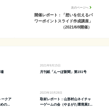
次のページへ
開催レポート：「想いを伝えるパ
ワーポイントスライド作成講座」
（2021/6/9開催）
2021年9月15日
道場
月刊紙「んーぽ新聞」第151号
2023年10月28日
トークア
取材レポート：山形村山ネイチャ
の...
ーゲームの会（やまがた環境展2...