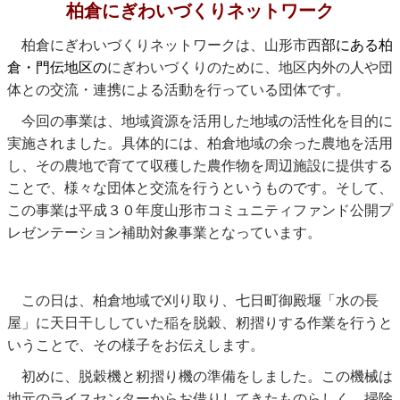
柏倉にぎわいづくりネットワーク
柏倉にぎわいづくりネットワークは、山形市西
部にある柏
倉・門伝地区の
にぎわいづくりのために、地区内外の人や団
体との交流・連携による活動を行っている団体です。
今回の事業は、地域資源を活用した地域の活性化を目的に
実施されました。具体的には、柏倉地域の余った農地を活用
し、その農地で育てて収穫した農作物を周辺施設に提供する
ことで、様々な団体と交流を行うというものです。そして、
この事業は平成３０年度山形市コミュニティファンド公開プ
レゼンテーション補助対象事業となっています。
この日は、柏倉地域で刈り取り、七日町御殿堰「水の長
屋」に天日干ししていた稲を脱穀、籾摺りする作業を行うと
いうことで、その様子をお伝えします。
初めに、脱穀機と籾摺り機の準備をしました。この機械は
地元のライスセンターからお借りしてきたものらしく、掃除