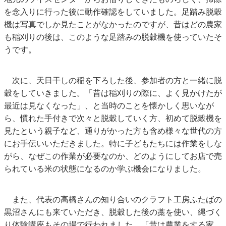
を念入りに行った後に動作確認をしていました。足踏み脱穀
機は写真でしか見たことがなかったのですが、昔はどの農家
も稲刈りの後は、このような足踏みの脱穀機を使っていたそ
うです。
次に、天日干しの稲を下ろした後、参加者の方と一緒に脱
穀をしていきました。「昔は稲刈りの際に、よく見かけたが
最近は見なくなった」、と当時のことを懐かしく思いなが
ら、慣れた手付きで次々と脱穀していく方、初めて脱穀機を
見たという親子など、通りがかった方も含め様々な世代の方
にお手伝いいただきました。特に子どもたちには作業をしな
がら、なぜこの作業が必要なのか、どのようにしてお店で売
られている米の状態になるのか学ぶ機会になりました。
また、代表の高橋さんの知り合いのクラフト工房ふたばの
黒沼さんにも来ていただき、脱穀した後の藁を使い、縄づく
り体験講座もその場で行われました。「昔は農業をする家