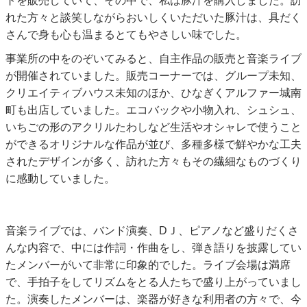
トを販売していて、その中で、私は豚汁を購入しました。訪
れた方々と談笑しながらおいしくいただいた豚汁は、具だく
さんで身も心も温まるとてもやさしい味でした。
事業所の中をのぞいてみると、自主作品の販売と音楽ライブ
が開催されていました。販売コーナーでは、グループ未知、
クリエイティブハウス未知のほか、ひなぎくアルファー城南
町も出店していました。エコバックや小物入れ、シュシュ、
いちごの形のアクリルたわしなど生活やオシャレで使うこと
ができるオリジナルな作品が並び、多種多様で鮮やかな工夫
されたデザインが多く、訪れた方々もその繊細なものづくり
に感動していました。
音楽ライブでは、バンド演奏、DＪ、ピアノなど盛りだくさ
んな内容で、中には作詞・作曲をし、弾き語りを披露してい
たメンバーがいて非常に印象的でした。ライブ会場は満席
で、手拍子をしてリズムをとる人たちで盛り上がっていまし
た。演奏したメンバーは、楽器が好きな利用者の方々で、今