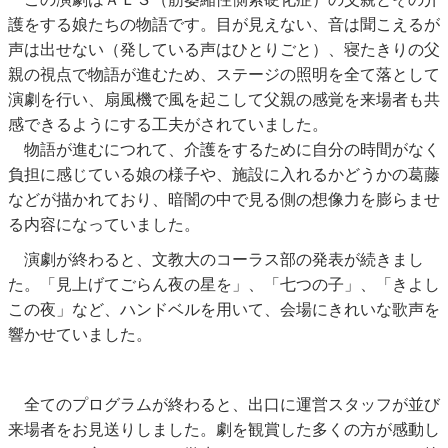
護をする娘たちの物語です。目が見えない、音は聞こえるが
声は出せない（発している声はひとりごと）、寝たきりの父
親の視点で物語が進むため、ステージの照明を全て落として
演劇を行い、扇風機で風を起こして父親の感覚を来場者も共
感できるようにする工夫がされていました。
物語が進むにつれて、介護をするために自分の時間がなく
負担に感じている娘の様子や、施設に入れるかどうかの葛藤
などが描かれており、暗闇の中で見る側の想像力を膨らませ
る内容になっていました。
演劇が終わると、文教大のコーラス部の発表が続きまし
た。「見上げてごらん夜の星を」、「七つの子」、「きよし
この夜」など、ハンドベルを用いて、会場にきれいな歌声を
響かせていました。
全てのプログラムが終わると、出口に運営スタッフが並び
来場者をお見送りしました。劇を観賞した多くの方が感動し