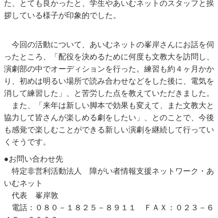
た、とても良かったと、学生やあいむネットのスタッフと挨
拶している様子が印象的でした。
今回の活動について、あいむネットの峯岸さんにお話を伺
ったところ、「配役を決めるために何度も文教大を訪問し、
演劇部の中でオーディションを行った。練習も約４ヶ月かか
り、初めは明るい場所で読み合わせなどをした後に、電気を
消して練習した」、と苦労した点を教えていただきました。
また、「来年は新しい脚本で効果も変えて、また文教大と
協力して皆さんが楽しめる劇をしたい」、とのことで、今後
も感覚で楽しむことができる新しい演劇を継続して行ってい
くそうです。
●お問い合わせ先
特定非営利活動法人 障がい者情報支援ネットワーク・あ
いむネット
代表 峯岸敦
電話：０８０－１８２５－８９１１ ＦＡＸ：０２３－６