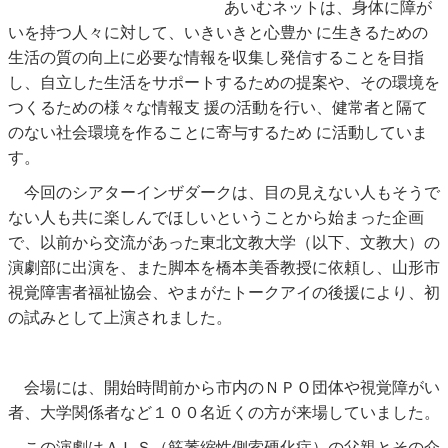
あいむネットは、身体に障が
いを持つ人々に対して、いきいきと心豊か に生きるための
生活の質の向上に必要な情報を収集し発信することを目指
し、自立した生活をサポートするための提案や、その環境を
つくるための様々な情報支 援の活動を行い、健常者と隔て
のない社会環境を作ることに寄与するため に活動していま
す。
今回のシアターインザダークは、目の見えない人もそうで
ない人も共に楽しんでほしいということから始まった企画
で、以前から交流があった東北文教大学（以下、文教大）の
演劇部に出演を、また脚本を橋本美香教授に依頼し、山形市
視覚障害者福祉協会、やまがたトークアイの後援により、初
の試みとして上演されました。
会場には、開始時間前から市内のＮＰＯ団体や視覚障がい
者、大学関係者など１００名近くの方が来場していました。
この演劇はＡＬＳ（筋萎縮性側索硬化症）の父親とその介