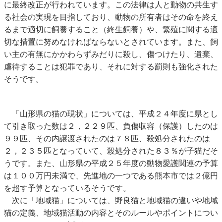
に最終改正が行われています。この法律は人と動物の共生す
る社会の実現を目指しており、動物の所有者はその命を終え
るまで適切に飼養すること（終生飼養）や、繁殖に関する適
切な措置に努めなければならないとされています。また、飼
い主の有無にかかわらずみだりに殺し、傷つけたり、遺棄、
虐待することは犯罪であり、それに対する罰則も強化された
そうです。
「山形県の猫の現状」については、平成２４年度に県とし
て引き取った数は２，２２９匹、負傷収容（保護）したのは
９９匹、その内譲渡されたのは７８匹、殺処分されたのは
２，２３５匹となっていて、殺処分された８３％が子猫だそ
うです。また、山形県の平成２５年度の動物愛護関連の予算
は１００万円未満で、先進地の一つである熊本市では２億円
を超す予算となっているそうです。
次に「地域猫」については、野良猫と地域猫の違いや地域
猫の定義、地域猫活動の内容とそのルールやポイントについ