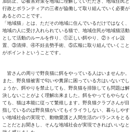
加防止、②被害対策を地域に理解していただき、地域住民と
行政とボランティアの三者が協働して取り組んでいく必要が
あるとのことです。
「地域猫」とは、ただその地域に住んでいるだけではなく、
地域の人に受け入れられている猫で、地域住民が地域猫活動
として活動のルールを作り、①正しい餌やり、②トイレ設
置、③清掃、④不妊去勢手術、⑤広報に取り組んでいくこと
がポイントということです。
皆さんの周りで野良猫に餌をやっている人はいませんか。
また、野良猫被害で匂いや糞尿に困っている方はいないでし
ょうか。餌やりを禁止しても、野良猫を排除しても問題は解
決しないことがよく理解出来ました。餌をやってもやらなく
ても、猫は本能に従って繁殖します。野良猫クラブさんが目
指しているのは野良猫がいてもイライラしない、暮らしやす
い地域社会の実現で、動物愛護と人間生活のバランスをとる
ことだとお聞きし、そんな地域社会が実現できればいいなと