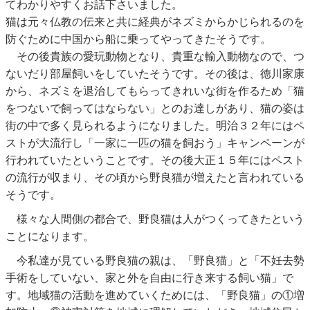
てわかりやすくお話下さいました。
猫は元々仏教の伝来と共に経典がネズミからかじられるのを
防ぐために中国から船に乗ってやってきたそうです。
その後貴族の愛玩動物となり、貴重な輸入動物なので、つ
ないだり部屋飼いをしていたそうです。その後は、徳川家康
から、ネズミを退治してもらってきれいな街を作るため「猫
をつないで飼ってはならない」とのお達しがあり、猫の姿は
街の中で多く見られるようになりました。明治３２年にはペ
ストが大流行し「一家に一匹の猫を飼おう」キャンペーンが
行われていたということです。その後大正１５年にはペスト
の流行が収まり、その頃から野良猫が増えたと言われている
そうです。
様々な人間側の都合で、野良猫は人がつくってきたという
ことになります。
今私達が見ている野良猫の親は、「野良猫」と「不妊去勢
手術をしていない、家と外を自由に行き来する飼い猫」で
す。地域猫の活動を進めていくためには、「野良猫」の①増